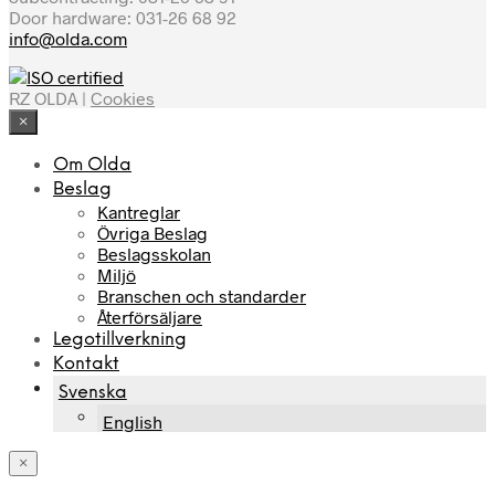
Door hardware: 031-26 68 92
info@olda.com
RZ OLDA |
Cookies
×
Om Olda
Beslag
Kantreglar
Övriga Beslag
Beslagsskolan
Miljö
Branschen och standarder
Återförsäljare
Legotillverkning
Kontakt
Svenska
English
×