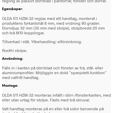
regling av passivt dörrblad i pardörrar, fönster och dörrar.
Egenskaper:
OLDA 511 HZM-32 reglas med ett handtag, monterat i
produktens fyrkantshål 8 mm, med vridning 90 grader.
Dorndjup 32 mm (35 mm med stolpe), stolpbredd 20 mm
och två M10 kopplingar.
Tillverkad i stål. Ytbehandling: elförzinkning.
Rostfri stolpe.
Användning:
Fälls in i kanten på dörrblad och fönster av trä, stål- eller
aluminiumprofiler. Möjliggör en dold ”spanjolett-funktion”
med valfritt handtag.
Montage:
OLDA 511 HZM-32 monteras infällt i dörr-/fönsterkanten, med
eller utan urtag för stolpe. Fästs med två skruvar.
Valt handtag monteras på en eller två sidor beroende på