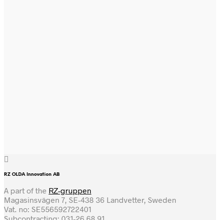
RZ OLDA Innovation AB
A part of the
RZ-gruppen
Magasinsvägen 7, SE-438 36 Landvetter, Sweden
Vat. no: SE556592722401
Subcontracting: 031-26 68 91