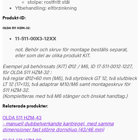
stolpe: rostfritt stål
Ytbehandling: elförzinkning
Produkt-ID:
OLDA 511 HZM-32:
11-511-00X3-12XX
not. Behör och skruv för montage beställs separat,
eller som del av olika produkt KIT.
Exempel på behörssats (KIT) Ø12 / M6, ID 17-511-0012-1227,
för OLDA 511 HZM-32 :
två reglar Ø12×60 mm (M6), två styrbleck GT 12, två slutbleck
LT 12 (17×13), två adaptrar M10/M6 samt montageskruv för
511 HZM-32.
(Kompletteras med två M6 stänger och önskat handtag.)
Relaterade produkter:
OLDA 511 HZM-43
– manuell dubbelverkande kantregel, med samma
dimensioner fast större dorndjup (43/46 mm)