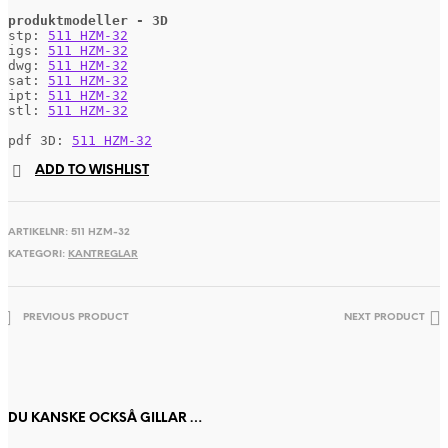
produktmodeller - 3D
stp: 
511 HZM-32
igs: 
511 HZM-32
dwg: 
511 HZM-32
sat: 
511 HZM-32
ipt: 
511 HZM-32
stl: 
511 HZM-32
pdf 3D: 
511 HZM-32
ADD TO WISHLIST
ARTIKELNR:
511 HZM-32
KATEGORI:
KANTREGLAR
PREVIOUS PRODUCT
NEXT PRODUCT
DU KANSKE OCKSÅ GILLAR …