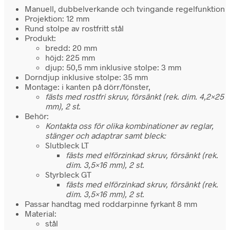
Manuell, dubbelverkande och tvingande regelfunktion
Projektion: 12 mm
Rund stolpe av rostfritt stål
Produkt:
bredd: 20 mm
höjd: 225 mm
djup: 50,5 mm inklusive stolpe: 3 mm
Dorndjup inklusive stolpe: 35 mm
Montage: i kanten på dörr/fönster,
fästs med rostfri skruv, försänkt (rek. dim. 4,2×25
mm), 2 st.
Behör:
Kontakta oss för olika kombinationer av reglar,
stänger och adaptrar samt bleck:
Slutbleck LT
fästs med elförzinkad skruv, försänkt (rek.
dim. 3,5×16 mm), 2 st.
Styrbleck GT
fästs med elförzinkad skruv, försänkt (rek.
dim. 3,5×16 mm), 2 st.
Passar handtag med roddarpinne fyrkant 8 mm
Material:
stål