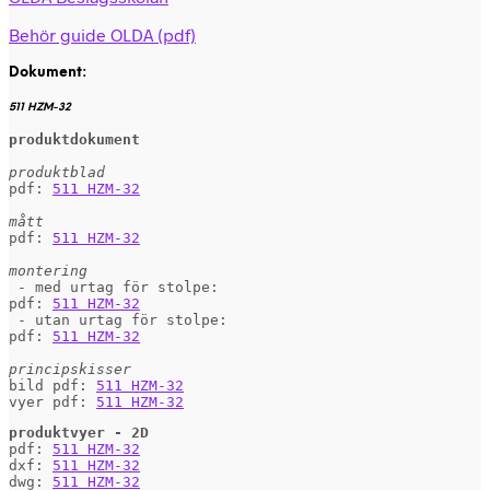
Behör guide OLDA (pdf)
Dokument:
511 HZM-32
produktdokument
produktblad
pdf: 
511 HZM-32
mått
pdf: 
511 HZM-32
montering
 - med urtag för stolpe:

pdf: 
511 HZM-32
 - utan urtag för stolpe:

pdf: 
511 HZM-32
principskisser
bild pdf: 
511 HZM-32
vyer pdf: 
511 HZM-32
produktvyer - 2D
pdf: 
511 HZM-32
dxf: 
511 HZM-32
dwg: 
511 HZM-32