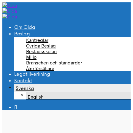
Om Olda
Beslag
Kantreglar
Övriga Beslag
Beslagsskolan
Miljö
Branschen och standarder
Återförsäljare
Legotillverkning
Kontakt
Svenska
English