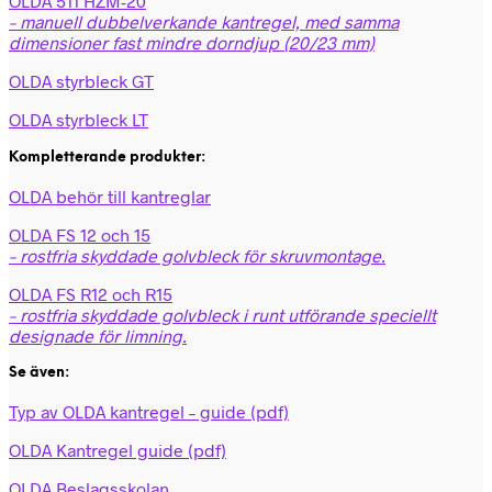
OLDA 511 HZM-20
– manuell dubbelverkande kantregel, med samma
dimensioner fast mindre dorndjup (20/23 mm)
OLDA styrbleck GT
OLDA styrbleck LT
Kompletterande produkter:
OLDA behör till kantreglar
OLDA FS 12 och 15
– rostfria skyddade golvbleck för skruvmontage.
OLDA FS R12 och R15
– rostfria skyddade golvbleck i runt utförande speciellt
designade för limning.
Se även:
Typ av OLDA kantregel – guide (pdf)
OLDA Kantregel guide (pdf)
OLDA Beslagsskolan