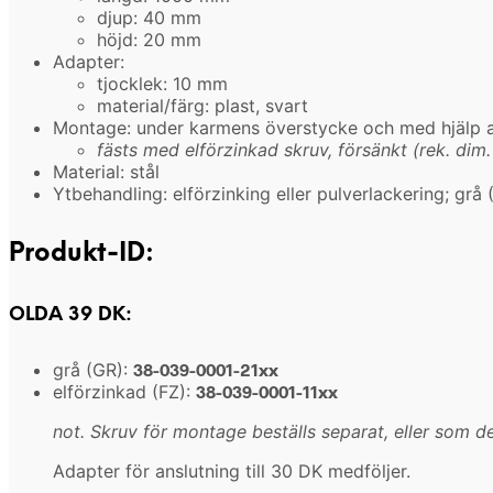
djup: 40 mm
höjd: 20 mm
Adapter:
tjocklek: 10 mm
material/färg: plast, svart
Montage: under karmens överstycke och med hjälp av
fästs med elförzinkad skruv, försänkt (rek. dim.
Material: stål
Ytbehandling: elförzinking eller pulverlackering; grå
Produkt-ID:
OLDA 39 DK:
grå (GR):
38-039-0001-21xx
elförzinkad (FZ):
38-039-0001-11xx
not. Skruv för montage beställs separat, eller som de
Adapter för anslutning till 30 DK medföljer.