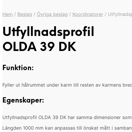
Hem
/
Beslag
/
Övriga beslag
/
Koordinatorer
/
Utfyllnads
Utfyllnadsprofil
OLDA 39 DK
Funktion:
Fyller ut hålrummet under karm till resten av karmens b
Egenskaper:
Utfyllnadsprofil OLDA 39 DK har samma dimensioner so
Längden 1000 mm kan anpassas till önskat mått i samba