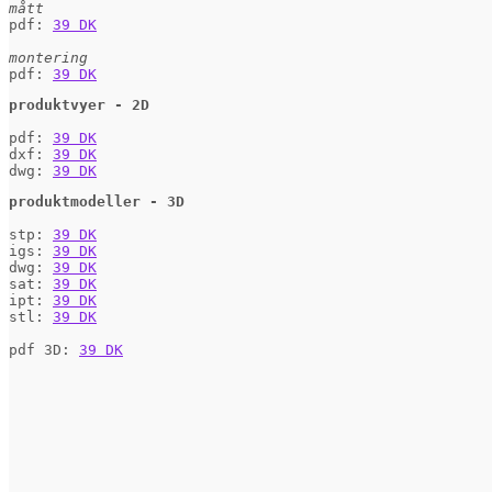
mått
pdf: 
39 DK
montering
pdf: 
39 DK
produktvyer - 2D
pdf: 
39 DK
dxf: 
39 DK
dwg: 
39 DK
produktmodeller - 3D
stp: 
39 DK
igs: 
39 DK
dwg: 
39 DK
sat: 
39 DK
ipt: 
39 DK
stl: 
39 DK
pdf 3D: 
39 DK