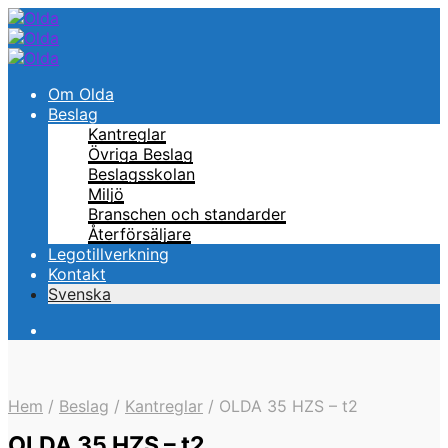
Om Olda
Beslag
Kantreglar
Övriga Beslag
Beslagsskolan
Miljö
Branschen och standarder
Återförsäljare
Legotillverkning
Kontakt
Svenska
Hem
/
Beslag
/
Kantreglar
/
OLDA 35 HZS – t2
OLDA 35 HZS – t2