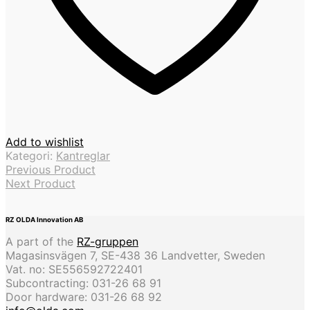
Add to wishlist
Kategori:
Kantreglar
Previous Product
Next Product
RZ OLDA Innovation AB
A part of the
RZ-gruppen
Magasinsvägen 7, SE-438 36 Landvetter, Sweden
Vat. no: SE556592722401
Subcontracting: 031-26 68 91
Door hardware: 031-26 68 92