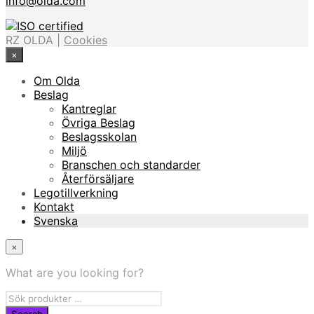
info@olda.com
RZ OLDA |
Cookies
×
Om Olda
Beslag
Kantreglar
Övriga Beslag
Beslagsskolan
Miljö
Branschen och standarder
Återförsäljare
Legotillverkning
Kontakt
Svenska
×
What are you looking for?