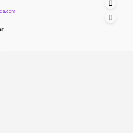
lda.com
ST
R