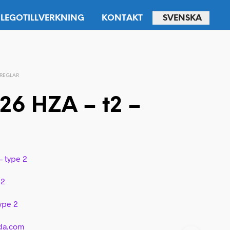
LEGOTILLVERKNING
KONTAKT
SVENSKA
REGLAR
26 HZA – t2 –
– type 2
 2
type 2
lda.com