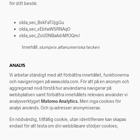
för ditt besök:
olda_sec_BskFaTIJjgGu
olda_sec_vEbtwWSRNAqO
olda_sec_ZoUDNBaAdiMfOQmJ
Innehåll:
slumpvis alfanumeriska tecken
ANALYS
Vi arbetar ständigt med att förbättra innehållet, funktionerna
och navigeringen på www.olda.com. För att på en anonym och
aggregerad nivå förstå hur användarna navigerar på
webbplatsen samt förbättra innehållets relevans använder vi
analysverktyget
Matomo Analytics.
Men inga cookies för
analys används. Och ip-adresser anonymiseras.
En nödvändig, tillfällig cookie, utan identifierare kan skapas
endast för att testa om din webbläsare stödjer cookies;