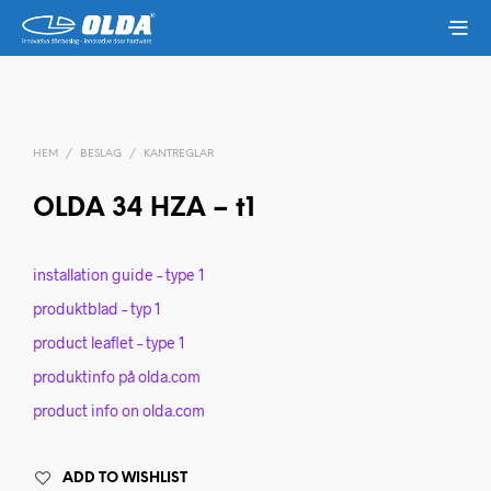
HEM
/
BESLAG
/
KANTREGLAR
OLDA 34 HZA – t1
installation guide – type 1
produktblad – typ 1
product leaflet – type 1
produktinfo på olda.com
product info on olda.com
ADD TO WISHLIST