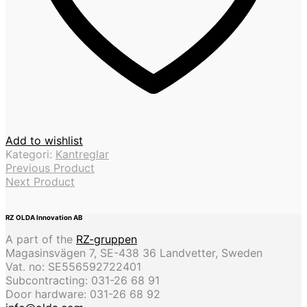
Add to wishlist
Kategori:
Kantreglar
Previous Product
Next Product
RZ OLDA Innovation AB
A part of the
RZ-gruppen
Magasinsvägen 7, SE-438 36 Landvetter, Sweden
Vat. no: SE556592722401
Subcontracting: 031-26 68 91
Door hardware: 031-26 68 92