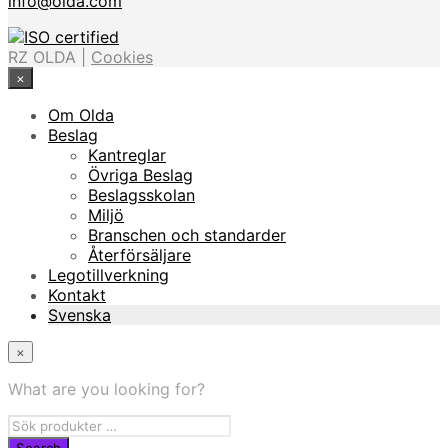
info@olda.com
RZ OLDA |
Cookies
×
Om Olda
Beslag
Kantreglar
Övriga Beslag
Beslagsskolan
Miljö
Branschen och standarder
Återförsäljare
Legotillverkning
Kontakt
Svenska
×
What are you looking for?