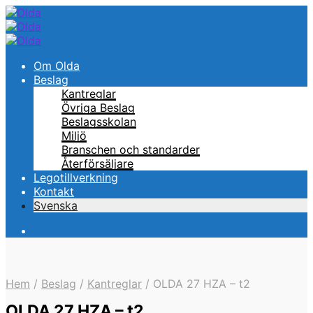
Om Olda
Beslag
Kantreglar
Övriga Beslag
Beslagsskolan
Miljö
Branschen och standarder
Återförsäljare
Legotillverkning
Kontakt
Svenska
Hem
/
Beslag
/
Kantreglar
/
OLDA 27 HZA – t2
OLDA 27 HZA – t2