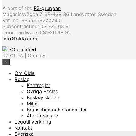
A part of the
RZ-gruppen
Magasinsvägen 7, SE-438 36 Landvetter, Sweden
Vat. no: SE556592722401
Subcontracting: 031-26 68 91
Door hardware: 031-26 68 92
info@olda.com
RZ OLDA |
Cookies
×
Om Olda
Beslag
Kantreglar
Övriga Beslag
Beslagsskolan
Miljö
Branschen och standarder
Återförsäljare
Legotillverkning
Kontakt
Svenska