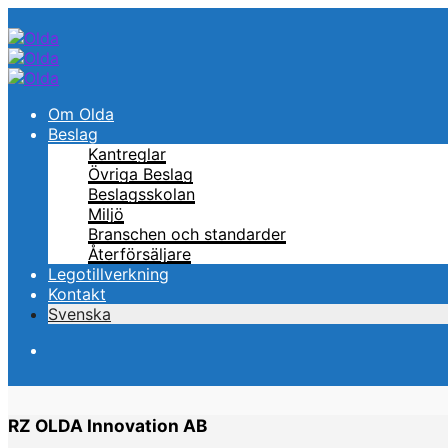
Om Olda
Beslag
Kantreglar
Övriga Beslag
Beslagsskolan
Miljö
Branschen och standarder
Återförsäljare
Legotillverkning
Kontakt
Svenska
RZ OLDA Innovation AB