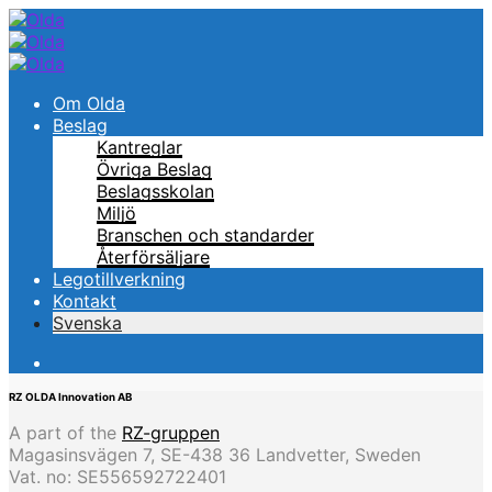
Om Olda
Beslag
Kantreglar
Övriga Beslag
Beslagsskolan
Miljö
Branschen och standarder
Återförsäljare
Legotillverkning
Kontakt
Svenska
RZ OLDA Innovation AB
A part of the
RZ-gruppen
Magasinsvägen 7, SE-438 36 Landvetter, Sweden
Vat. no: SE556592722401