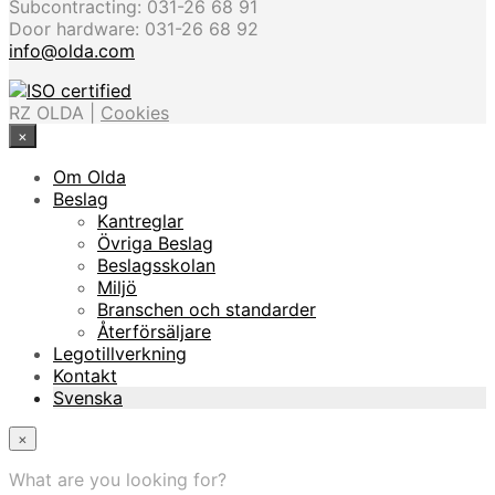
Subcontracting: 031-26 68 91
Door hardware: 031-26 68 92
info@olda.com
RZ OLDA |
Cookies
×
Om Olda
Beslag
Kantreglar
Övriga Beslag
Beslagsskolan
Miljö
Branschen och standarder
Återförsäljare
Legotillverkning
Kontakt
Svenska
×
What are you looking for?