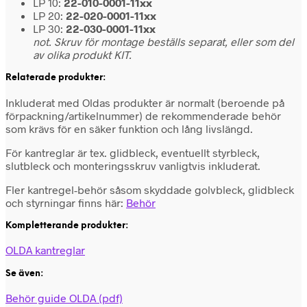
LP 10:
22-010-0001-11xx
LP 20:
22-020-0001-11xx
LP 30:
22-030-0001-11xx
not. Skruv för montage beställs separat, eller som del
av olika produkt KIT.
Relaterade produkter:
Inkluderat med Oldas produkter är normalt (beroende på
förpackning/artikelnummer) de rekommenderade behör
som krävs för en säker funktion och lång livslängd.
För kantreglar är tex. glidbleck, eventuellt styrbleck,
slutbleck och monteringsskruv vanligtvis inkluderat.
Fler kantregel-behör såsom skyddade golvbleck, glidbleck
och styrningar finns här:
Behör
Kompletterande produkter:
OLDA kantreglar
Se även:
Behör guide OLDA (pdf)