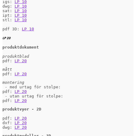
igs: 
LP 10
dwg: 
LP 10
sat: 
LP 10
ipt: 
LP 10
stl: 
LP 10
pdf 3D: 
LP 10
LP 20
produktdokument
produktblad
pdf: 
LP 20
mått
pdf: 
LP 20
 - med urtag för stolpe:

pdf: 
LP 20
 - utan urtag för stolpe:

pdf: 
LP 20
produktvyer - 2D
pdf: 
LP 20
dxf: 
LP 20
dwg: 
LP 20
produktmodeller - 3D