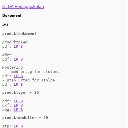
OLDA Beslagsskolan
Dokument:
LP 8
produktdokument
produktblad
pdf: 
LP 8
mått
pdf: 
LP 8
  - med urtag för stolpe: 

pdf: 
LP 8
- utan urtag för stolpe: 

pdf: 
LP 8
produktvyer - 2D
pdf: 
LP 8
dxf: 
LP 8
dwg: 
LP 8
produktmodeller - 3D
stp: 
LP 8