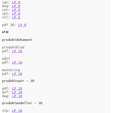
igs: 
LP 8
dwg: 
LP 8
sat: 
LP 8
ipt: 
LP 8
stl: 
LP 8
pdf 3D: 
LP 8
LP 10
produktdokument
produktblad
pdf: 
LP 10
mått
pdf: 
LP 10
pdf: 
LP 10
produktvyer - 2D
pdf: 
LP 10
dxf: 
LP 10
dwg: 
LP 10
produktmodeller - 3D
stp: 
LP 10