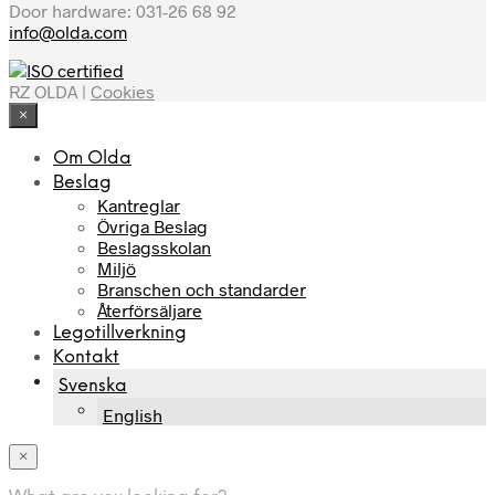
Door hardware: 031-26 68 92
info@olda.com
RZ OLDA |
Cookies
×
Om Olda
Beslag
Kantreglar
Övriga Beslag
Beslagsskolan
Miljö
Branschen och standarder
Återförsäljare
Legotillverkning
Kontakt
Svenska
English
×