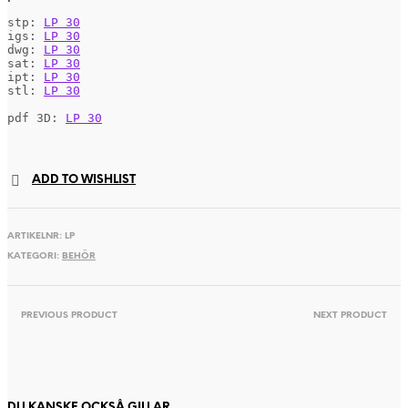
stp: 
LP 30
igs: 
LP 30
dwg: 
LP 30
sat: 
LP 30
ipt: 
LP 30
stl: 
LP 30
pdf 3D: 
LP 30
ADD TO WISHLIST
ARTIKELNR:
LP
KATEGORI:
BEHÖR
PREVIOUS PRODUCT
NEXT PRODUCT
DU KANSKE OCKSÅ GILLAR …