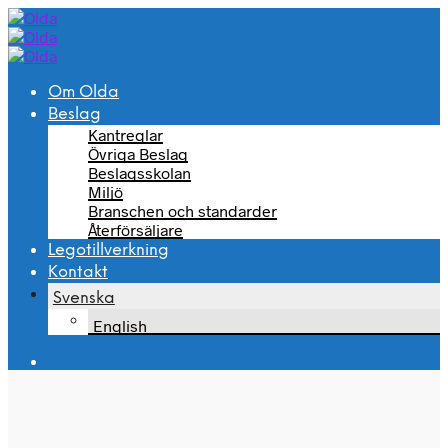
Om Olda
Beslag
Kantreglar
Övriga Beslag
Beslagsskolan
Miljö
Branschen och standarder
Återförsäljare
Legotillverkning
Kontakt
Svenska
English