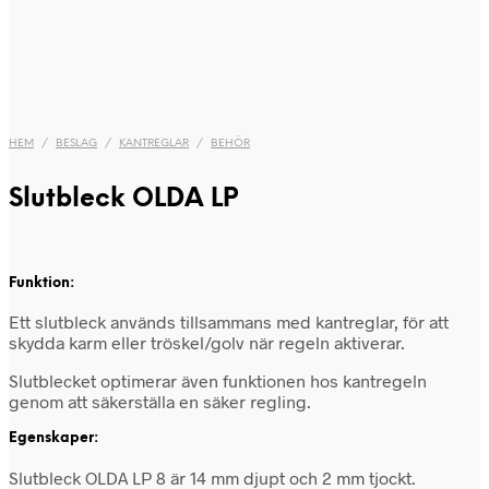
HEM
/
BESLAG
/
KANTREGLAR
/
BEHÖR
Slutbleck OLDA LP
Funktion:
Ett slutbleck används tillsammans med kantreglar, för att
skydda karm eller tröskel/golv när regeln aktiverar.
Slutblecket optimerar även funktionen hos kantregeln
genom att säkerställa en säker regling.
Egenskaper:
Slutbleck OLDA LP 8 är 14 mm djupt och 2 mm tjockt.