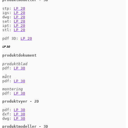
stp: 
LP 20
igs: 
LP 20
dwg: 
LP 20
sat: 
LP 20
ipt: 
LP 20
stl: 
LP 20
pdf 3D: 
LP 20
LP 30
produktdokument
produktblad
pdf: 
LP 30
mått
pdf: 
LP 30
montering
pdf: 
LP 30
produktvyer - 2D
pdf: 
LP 30
dxf: 
LP 30
dwg: 
LP 30
produktmodeller - 3D