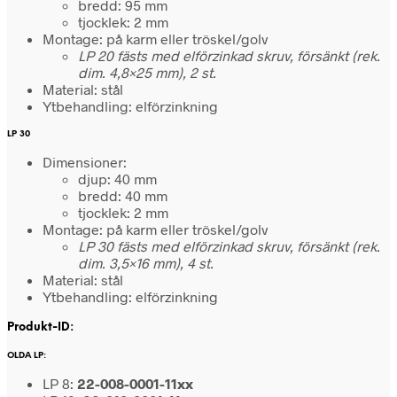
bredd: 95 mm
tjocklek: 2 mm
Montage: på karm eller tröskel/golv
LP 20 fästs med elförzinkad skruv, försänkt (rek.
dim. 4,8×25 mm), 2 st.
Material: stål
Ytbehandling: elförzinkning
LP 30
Dimensioner:
djup: 40 mm
bredd: 40 mm
tjocklek: 2 mm
Montage: på karm eller tröskel/golv
LP 30 fästs med elförzinkad skruv, försänkt (rek.
dim. 3,5×16 mm), 4 st.
Material: stål
Ytbehandling: elförzinkning
Produkt-ID:
OLDA LP:
LP 8:
22-008-0001-11xx