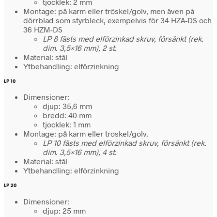
tjocklek: 2 mm
Montage: på karm eller tröskel/golv, men även på
dörrblad som styrbleck, exempelvis för 34 HZA-DS och
36 HZM-DS
LP 8 fästs med elförzinkad skruv, försänkt (rek.
dim. 3,5×16 mm), 2 st.
Material: stål
Ytbehandling: elförzinkning
LP 10
Dimensioner:
djup: 35,6 mm
bredd: 40 mm
tjocklek: 1 mm
Montage: på karm eller tröskel/golv.
LP 10 fästs med elförzinkad skruv, försänkt (rek.
dim. 3,5×16 mm), 4 st.
Material: stål
Ytbehandling: elförzinkning
LP 20
Dimensioner:
djup: 25 mm