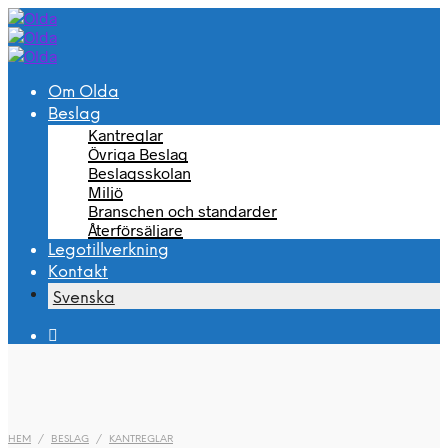
Om Olda
Beslag
Kantreglar
Övriga Beslag
Beslagsskolan
Miljö
Branschen och standarder
Återförsäljare
Legotillverkning
Kontakt
Svenska
HEM
/
BESLAG
/
KANTREGLAR