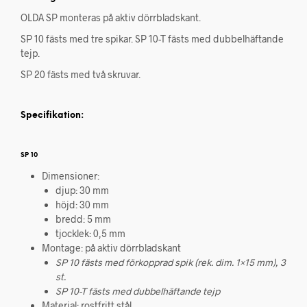
OLDA SP monteras på aktiv dörrbladskant.
SP 10 fästs med tre spikar. SP 10-T fästs med dubbelhäftande
tejp.
SP 20 fästs med två skruvar.
Specifikation:
SP 10
Dimensioner:
djup: 30 mm
höjd: 30 mm
bredd: 5 mm
tjocklek: 0,5 mm
Montage: på aktiv dörrbladskant
SP 10 fästs med förkopprad spik (rek. dim. 1×15 mm), 3
st.
SP 10-T fästs med dubbelhäftande tejp
Material: rostfritt stål