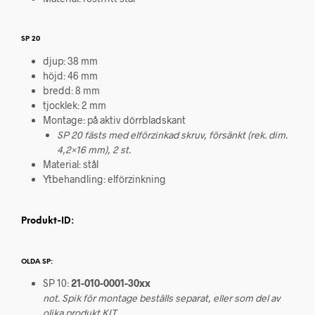
SP 20
djup: 38 mm
höjd: 46 mm
bredd: 8 mm
tjocklek: 2 mm
Montage: på aktiv dörrbladskant
SP 20 fästs med elförzinkad skruv, försänkt (rek. dim.
4,2×16 mm), 2 st.
Material: stål
Ytbehandling: elförzinkning
Produkt-ID:
OLDA SP:
SP 10:
21-010-0001-30xx
not. Spik för montage beställs separat, eller som del av
olika produkt KIT.