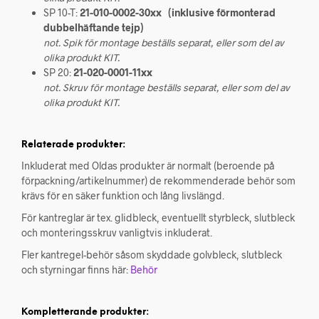
SP 10-T:
21-010-0002-30xx
(inklusive förmonterad
dubbelhäftande tejp)
not. Spik för montage beställs separat, eller som del av
olika produkt KIT.
SP 20:
21-020-0001-11xx
not. Skruv för montage beställs separat, eller som del av
olika produkt KIT.
Relaterade produkter:
Inkluderat med Oldas produkter är normalt (beroende på
förpackning/artikelnummer) de rekommenderade behör som
krävs för en säker funktion och lång livslängd.
För kantreglar är tex. glidbleck, eventuellt styrbleck, slutbleck
och monteringsskruv vanligtvis inkluderat.
Fler kantregel-behör såsom skyddade golvbleck, slutbleck
och styrningar finns här:
Behör
Kompletterande produkter: